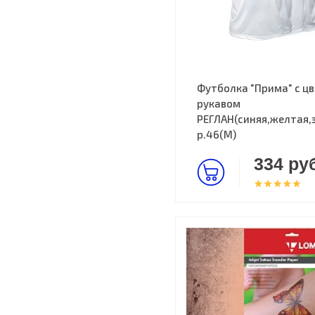
Футболка "Прима" с ц
рукавом
РЕГЛАН(синяя,желтая,
р.46(M)
334 руб