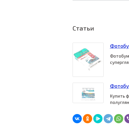
Статьи
Фотобу
Фотобума
супергля
Фотобу
Купить ф
полуглян