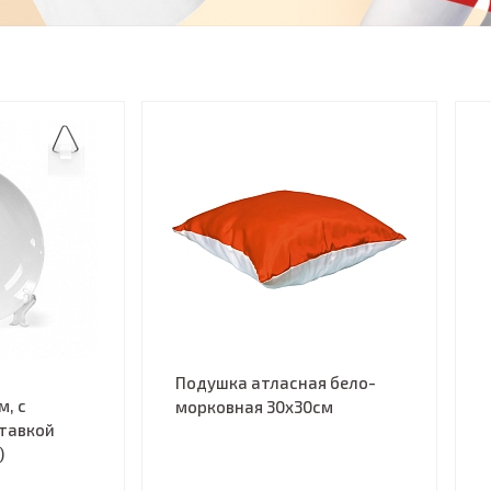
Подушка атласная бело-
м, с
морковная 30х30см
ставкой
)