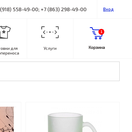
 (918) 558-49-00; +7 (863) 298-49-00
Вход
1
Корзина
товки для
Услуги
опереноса