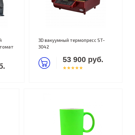
й
3D вакуумный термопресс ST-
втомат
3042
53 900 руб.
б.