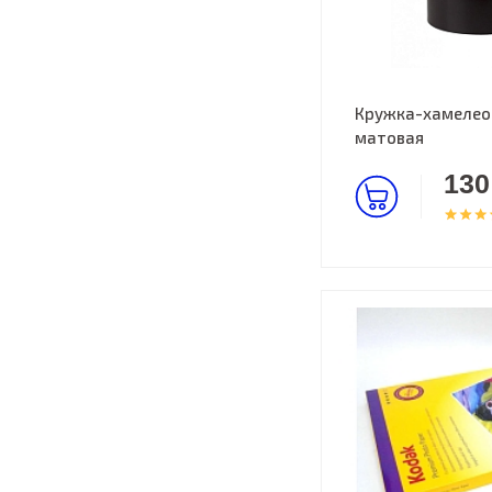
Кружка-хамелеон
матовая
130