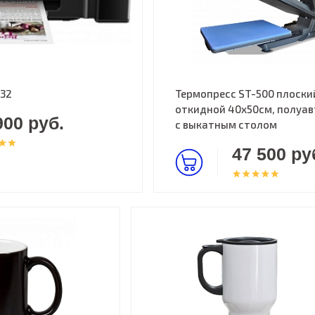
132
Термопресс ST-500 плоски
откидной 40х50см, полуа
900 руб.
с выкатным столом
47 500 ру