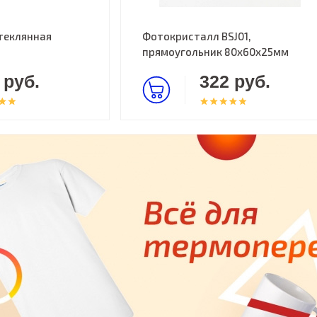
теклянная
Фотокристалл BSJ01,
прямоугольник 80х60х25мм
 руб.
322 руб.