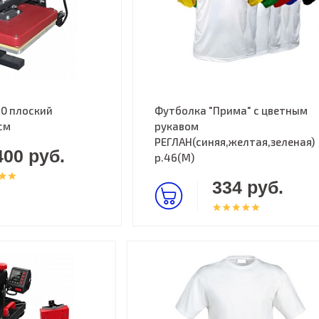
0 плоский
Футболка "Прима" с цветным
см
рукавом
РЕГЛАН(синяя,желтая,зеленая)
400 руб.
р.46(M)
334 руб.