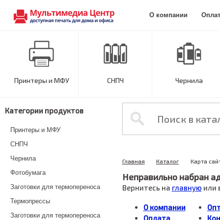
О компании
Опла
Принтеры и МФУ
СНПЧ
Чернила
Категории продуктов
Принтеры и МФУ
СНПЧ
Чернила
Главная
Каталог
Карта сай
Фотобумага
Неправильно набран ад
Заготовки для термопереноса
Вернитесь на
главную
или 
Термопрессы
О компании
Оп
Заготовки для термопереноса
Оплата
Ко