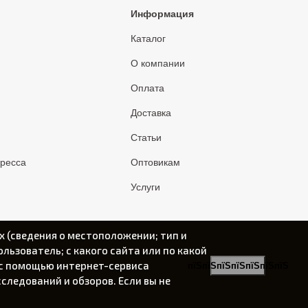
Информация
Каталог
О компании
Оплата
Доставка
Статьи
пресса
Оптовикам
Услуги
х (сведения о местоположении; тип и
ользователь; с какого сайта или по какой
) с помощью интернет-сервиса
пїЅпїЅпїЅпїЅпїЅпїЅпїЅ
следований и обзоров. Если вы не