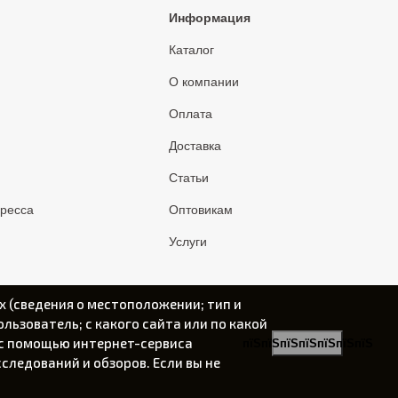
Информация
Каталог
О компании
Оплата
Доставка
Статьи
пресса
Оптовикам
Услуги
х (сведения о местоположении; тип и
ользователь; с какого сайта или по какой
) с помощью интернет-сервиса
пїЅпїЅпїЅпїЅпїЅпїЅпїЅ
следований и обзоров. Если вы не