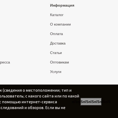
Информация
Каталог
О компании
Оплата
Доставка
Статьи
пресса
Оптовикам
Услуги
х (сведения о местоположении; тип и
ользователь; с какого сайта или по какой
) с помощью интернет-сервиса
пїЅпїЅпїЅпїЅпїЅпїЅпїЅ
следований и обзоров. Если вы не